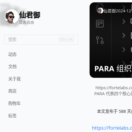
❤️
🔞
🖥️
🛠️
仙君御
2024-12
仙君御
亘古自由
搜索
Ctrl+K
动态
PARA 组
文档
关于我
https://forte
商店
PARA 代表四个核心类别
购物车
本文发布于 588
标签
https://fortelabs