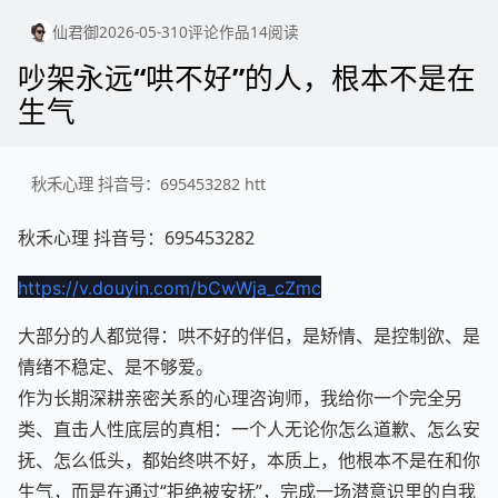
仙君御
2026-05-31
0
评论
作品
14
阅读
吵架永远“哄不好”的人，根本不是在
生气
秋禾心理 抖音号：695453282 htt
秋禾心理 抖音号：695453282
https://v.douyin.com/bCwWja_cZmc
大部分的人都觉得：哄不好的伴侣，是矫情、是控制欲、是
情绪不稳定、是不够爱。
作为长期深耕亲密关系的心理咨询师，我给你一个完全另
类、直击人性底层的真相：一个人无论你怎么道歉、怎么安
抚、怎么低头，都始终哄不好，本质上，他根本不是在和你
生气，而是在通过“拒绝被安抚”，完成一场潜意识里的自我