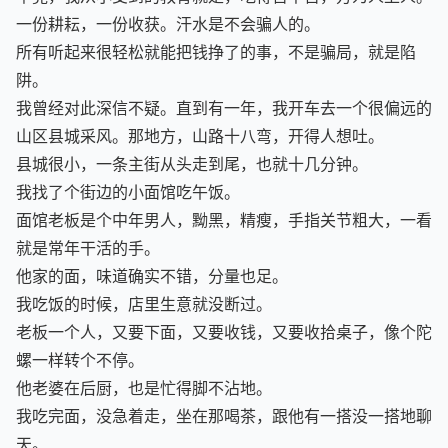
毕竟，我从小受到的教育就是，吃得苦中苦，方为人上人。
一份耕耘，一份收获。汗水是不会骗人的。
所有听起来很轻松就能把钱挣了的事，不是骗局，就是陷
阱。
我曾经对此深信不疑。直到有一年，我开车去一个很偏远的
山区县城采风。那地方，山路十八弯，开得人想吐。
县城很小，一条主街从头走到尾，也就十几分钟。
我找了个街边的小面馆吃午饭。
面馆老板是个中年男人，黝黑，精瘦，手指关节粗大，一看
就是常年干活的手。
他家的面，味道确实不错，分量也足。
我吃饭的时候，店里生意就没断过。
老板一个人，又要下面，又要收钱，又要收拾桌子，像个陀
螺一样转个不停。
他老婆在后厨，也是忙得脚不沾地。
我吃完面，没急着走，坐在那喝茶，跟他有一搭没一搭地聊